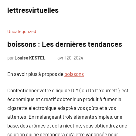
Aller
lettresvirtuelles
au
contenu
Uncategorized
boissons : Les dernières tendances
par
Louise KESTEL
avril 20, 2024
Aucun
commentaire
En savoir plus à propos de
boissons
Confectionner votre e liquide DIY ( ou Do It Yourself ), est
économique et créatif d’obtenir un produit à fumer la
cigarette électronique adapté à vos goûts et à vos
attentes. En mélangeant trois éléments simples, une
base, des arômes et de la nicotine, vous obtiendrez une
solution qui ne demandera qu’à être vaporisée pour