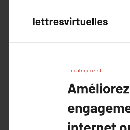
Aller
au
lettresvirtuelles
contenu
Uncategorized
Améliorez 
engagement
internet o