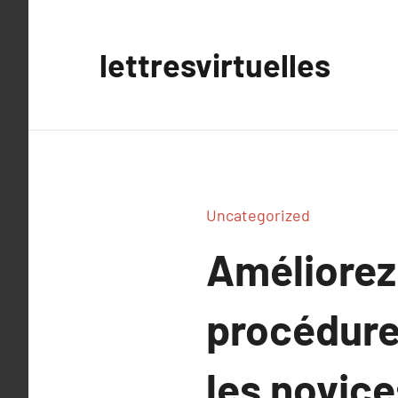
Aller
au
lettresvirtuelles
contenu
Uncategorized
Améliorez
procédure
les novice