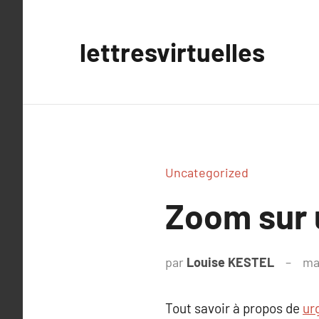
Aller
au
lettresvirtuelles
contenu
Uncategorized
Zoom sur 
par
Louise KESTEL
ma
Tout savoir à propos de
ur