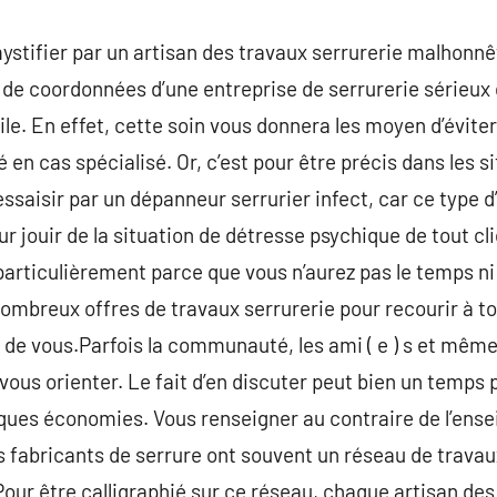
ystifier par un artisan des travaux serrurerie malhonnêt
s de coordonnées d’une entreprise de serrurerie sérieux 
. En effet, cette soin vous donnera les moyen d’éviter
 en cas spécialisé. Or, c’est pour être précis dans les s
dessaisir par un dépanneur serrurier infect, car ce type d’
jouir de la situation de détresse psychique de tout cl
te particulièrement parce que vous n’aurez pas le temps ni
nombreux offres de travaux serrurerie pour recourir à to
de vous.Parfois la communauté, les ami ( e ) s et même
vous orienter. Le fait d’en discuter peut bien un temps 
ques économies. Vous renseigner au contraire de l’ensei
es fabricants de serrure ont souvent un réseau de travau
our être calligraphié sur ce réseau, chaque artisan des 