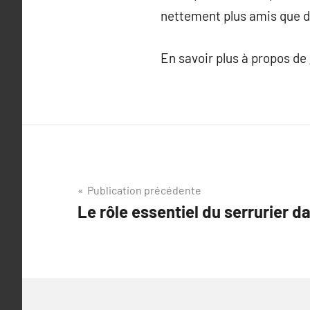
nettement plus amis que d
En savoir plus à propos de
Navigation
Publication précédente
Le rôle essentiel du serrurier d
de
l’article