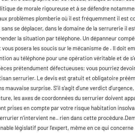
litique de morale rigoureuse et à se défendre notammen
aux problèmes plomberie où il est fréquemment il est c
 sans se déplacer, dans le domaine de la serrurerie il e
ehender la situation par téléphone. Un dépanneur comp
 vous posera les soucis sur le mécanisme de . Il doit e
ention au téléphone pour une opération véritable et de s
ièces prétendument défectueuses; vous pourriez devoir l
tisan serrurier. Le devis est gratuit et obligatoire préém
ans mauvaise surprise. S’il s’agit d’une verdict d’urgence
cture, les axes de coordonnées du serrurier doivent appar
ont prises en compte par votre risque habitation insolva
errurier n’intervient ne.. rien dans cette procédure.De
rnable législatif pour l’expert, même en ce qui concerne