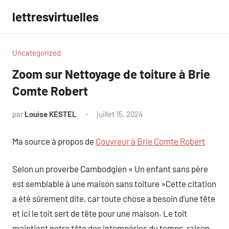
Aller
lettresvirtuelles
au
contenu
Uncategorized
Zoom sur Nettoyage de toiture à Brie
Comte Robert
par
Louise KESTEL
juillet 15, 2024
Aucun
commentaire
Ma source à propos de
Couvreur à Brie Comte Robert
Selon un proverbe Cambodgien « Un enfant sans père
est semblable à une maison sans toiture »Cette citation
a été sûrement dite, car toute chose a besoin d’une tête
et ici le toit sert de tête pour une maison. Le toit
maintient notre tête des intempéries du temps, raison