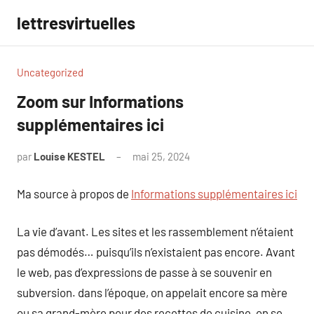
Aller
lettresvirtuelles
au
contenu
Uncategorized
Zoom sur Informations
supplémentaires ici
par
Louise KESTEL
mai 25, 2024
Aucun
commentaire
Ma source à propos de
Informations supplémentaires ici
La vie d’avant. Les sites et les rassemblement n’étaient
pas démodés… puisqu’ils n’existaient pas encore. Avant
le web, pas d’expressions de passe à se souvenir en
subversion. dans l’époque, on appelait encore sa mère
ou sa grand-mère pour des recettes de cuisine, on se