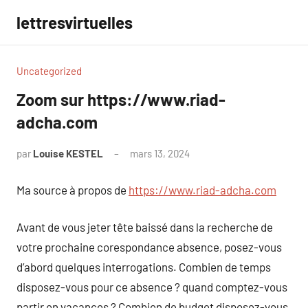
Aller
lettresvirtuelles
au
contenu
Uncategorized
Zoom sur https://www.riad-
adcha.com
par
Louise KESTEL
mars 13, 2024
Aucun
commentaire
Ma source à propos de
https://www.riad-adcha.com
Avant de vous jeter tête baissé dans la recherche de
votre prochaine corespondance absence, posez-vous
d’abord quelques interrogations. Combien de temps
disposez-vous pour ce absence ? quand comptez-vous
partir en vacances ? Combien de budget disposez-vous