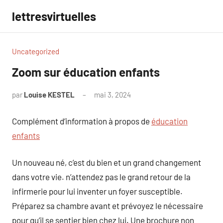
Aller
lettresvirtuelles
au
contenu
Uncategorized
Zoom sur éducation enfants
par
Louise KESTEL
mai 3, 2024
Aucun
commentaire
Complément d’information à propos de
éducation
enfants
Un nouveau né, c’est du bien et un grand changement
dans votre vie. n’attendez pas le grand retour de la
infirmerie pour lui inventer un foyer susceptible.
Préparez sa chambre avant et prévoyez le nécessaire
pour qu’il se sentier bien chez lui. Une brochure non