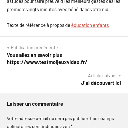
astuces pour faire preuve d’ les meilleurs gestes dès les
premiers vingts minutes avec bébé dans votre nid.
Texte de référence à propos de
éducation enfants
Navigation
Publication précédente
Vous allez en savoir plus
de
https://www.testmoijeuxvideo.fr/
l’article
Article suivant
J’ai découvert ici
Laisser un commentaire
Votre adresse e-mail ne sera pas publiée.
Les champs
obligatoires sont indiqués avec
*