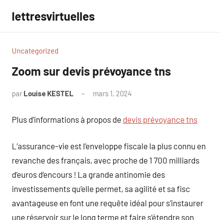
Aller
lettresvirtuelles
au
contenu
Uncategorized
Zoom sur devis prévoyance tns
par
Louise KESTEL
mars 1, 2024
Aucun
commentaire
Plus d’informations à propos de
devis prévoyance tns
L’assurance-vie est l’enveloppe fiscale la plus connu en
revanche des français, avec proche de 1 700 milliards
d’euros d’encours ! La grande antinomie des
investissements qu’elle permet, sa agilité et sa fisc
avantageuse en font une requête idéal pour s’instaurer
une réservoir sur le long terme et faire s’étendre son