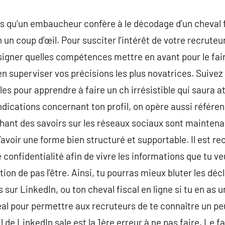
ps qu’un embaucheur confère à le décodage d’un cheval fi
en un coup d’œil. Pour susciter l’intérêt de votre recrute
igner quelles compétences mettre en avant pour le fai
en superviser vos précisions les plus novatrices. Suiv
es pour apprendre à faire un ch irrésistible qui saura a
indications concernant ton profil, on opère aussi référen
rchant des savoirs sur les réseaux sociaux sont mainte
d’avoir une forme bien structuré et supportable. Il est
 confidentialité afin de vivre les informations que tu veu
ation de pas l’être. Ainsi, tu pourras mieux bluter les dé
s sur LinkedIn, ou ton cheval fiscal en ligne si tu en as 
déal pour permettre aux recruteurs de te connaître un p
l de LinkedIn sale est la 1ère erreur à ne pas faire. Le fa