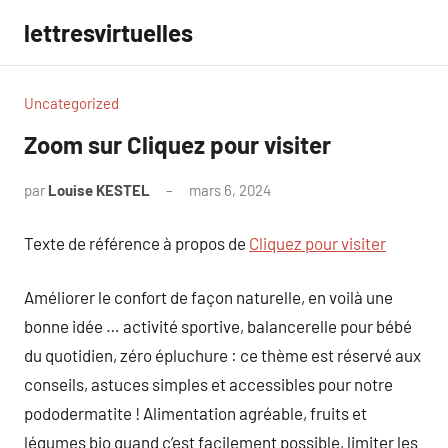
Aller
lettresvirtuelles
au
contenu
Uncategorized
Zoom sur Cliquez pour visiter
par
Louise KESTEL
mars 6, 2024
Aucun
commentaire
Texte de référence à propos de
Cliquez pour visiter
Améliorer le confort de façon naturelle, en voilà une
bonne idée … activité sportive, balancerelle pour bébé
du quotidien, zéro épluchure : ce thème est réservé aux
conseils, astuces simples et accessibles pour notre
pododermatite ! Alimentation agréable, fruits et
légumes bio quand c’est facilement possible, limiter les