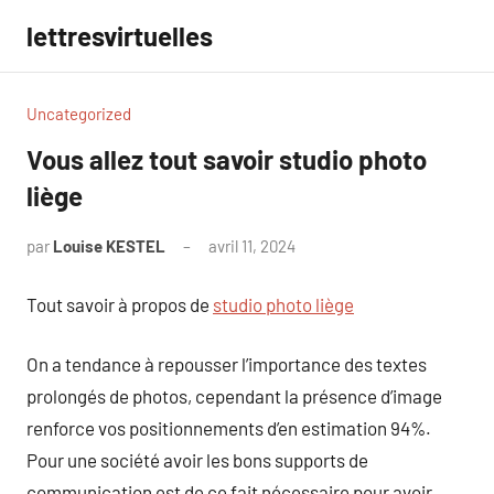
Aller
lettresvirtuelles
au
contenu
Uncategorized
Vous allez tout savoir studio photo
liège
par
Louise KESTEL
avril 11, 2024
Aucun
commentaire
Tout savoir à propos de
studio photo liège
On a tendance à repousser l’importance des textes
prolongés de photos, cependant la présence d’image
renforce vos positionnements d’en estimation 94%.
Pour une société avoir les bons supports de
communication est de ce fait nécessaire pour avoir