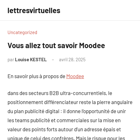
Aller
lettresvirtuelles
au
contenu
Uncategorized
Vous allez tout savoir Moodee
par
Louise KESTEL
avril 28, 2025
Aucun
commentaire
En savoir plus à propos de
Moodee
dans des secteurs B2B ultra-concurrentiels, le
positionnement différenciateur reste la pierre angulaire
du plan publicité digital : il donne l’opportunité de unir
les teams publicité et commerciales sur la mise en
valeur des points forts autour d’un adresse épais et
unique de celui des confrères. Mais le risque pour les