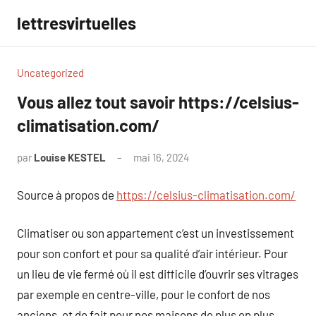
Aller
lettresvirtuelles
au
contenu
Uncategorized
Vous allez tout savoir https://celsius-
climatisation.com/
par
Louise KESTEL
mai 16, 2024
Aucun
commentaire
Source à propos de
https://celsius-climatisation.com/
Climatiser ou son appartement c’est un investissement
pour son confort et pour sa qualité d’air intérieur. Pour
un lieu de vie fermé où il est difficile d’ouvrir ses vitrages
par exemple en centre-ville, pour le confort de nos
anciens, et de fait pour nos maisons de plus en plus