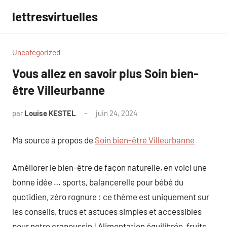
Aller
lettresvirtuelles
au
contenu
Uncategorized
Vous allez en savoir plus Soin bien-
être Villeurbanne
par
Louise KESTEL
juin 24, 2024
Aucun
commentaire
Ma source à propos de
Soin bien-être Villeurbanne
Améliorer le bien-être de façon naturelle, en voici une
bonne idée … sports, balancerelle pour bébé du
quotidien, zéro rognure : ce thème est uniquement sur
les conseils, trucs et astuces simples et accessibles
pour notre crapoussin ! Alimentation équilibrée, fruits