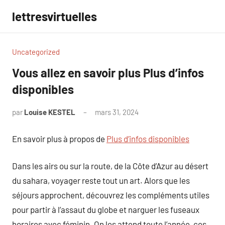
Aller
lettresvirtuelles
au
contenu
Uncategorized
Vous allez en savoir plus Plus d’infos
disponibles
par
Louise KESTEL
mars 31, 2024
Aucun
commentaire
En savoir plus à propos de
Plus d’infos disponibles
Dans les airs ou sur la route, de la Côte d’Azur au désert
du sahara, voyager reste tout un art. Alors que les
séjours approchent, découvrez les compléments utiles
pour partir à l’assaut du globe et narguer les fuseaux
horaires avec féminin. On les attend toute l’année, ces