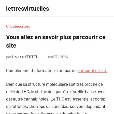
Aller
lettresvirtuelles
au
contenu
Uncategorized
Vous allez en savoir plus parcourir ce
site
par
Louise KESTEL
mai 31, 2024
Aucun
commentaire
Complément d’information à propos de
parcourir ce site
Bien que sa structure moléculaire soit très proche de
celle du THC, le cbd ne doit pas être l’oreille basse avec
cet autre cannabinoïde. Le THC est l’essentiel accompli
de l’effet psychotrope du cannabis, souvent dépendant
à des perceptions d’ivresse ou d’euphorie. Le