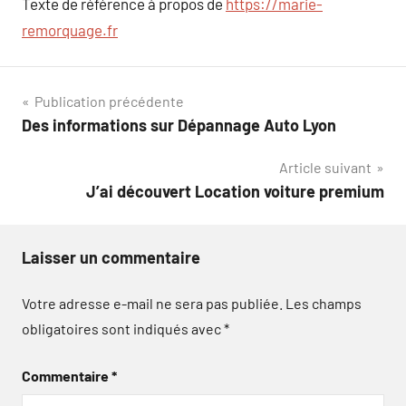
Texte de référence à propos de
https://marie-
remorquage.fr
Navigation
Publication précédente
Des informations sur Dépannage Auto Lyon
de
Article suivant
l’article
J’ai découvert Location voiture premium
Laisser un commentaire
Votre adresse e-mail ne sera pas publiée.
Les champs
obligatoires sont indiqués avec
*
Commentaire
*