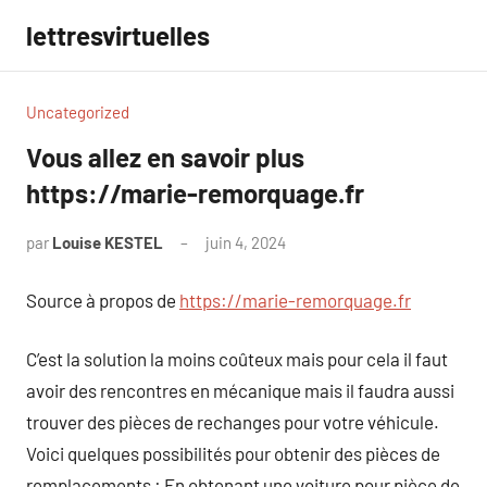
Aller
lettresvirtuelles
au
contenu
Uncategorized
Vous allez en savoir plus
https://marie-remorquage.fr
par
Louise KESTEL
juin 4, 2024
Aucun
commentaire
Source à propos de
https://marie-remorquage.fr
C’est la solution la moins coûteux mais pour cela il faut
avoir des rencontres en mécanique mais il faudra aussi
trouver des pièces de rechanges pour votre véhicule.
Voici quelques possibilités pour obtenir des pièces de
remplacements : En obtenant une voiture pour pièce de