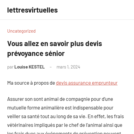
Aller
lettresvirtuelles
au
contenu
Uncategorized
Vous allez en savoir plus devis
prévoyance sénior
par
Louise KESTEL
mars 1, 2024
Aucun
commentaire
Ma source à propos de
devis assurance emprunteur
Assurer son sont animal de compagnie pour d’une
mutuelle forme animalière est indispensable pour
veiller sa santé tout au long de sa vie. En effet, les frais
vétérinaires impliqués par le chef de l’animal ainsi que
les frais dues aux événements de prévention peuvent