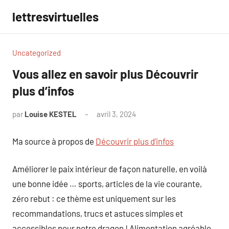
Aller
lettresvirtuelles
au
contenu
Uncategorized
Vous allez en savoir plus Découvrir
plus d’infos
par
Louise KESTEL
avril 3, 2024
Aucun
commentaire
Ma source à propos de
Découvrir plus d’infos
Améliorer le paix intérieur de façon naturelle, en voilà
une bonne idée … sports, articles de la vie courante,
zéro rebut : ce thème est uniquement sur les
recommandations, trucs et astuces simples et
accessibles pour notre dragon ! Alimentation agréable,