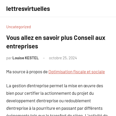
Aller
lettresvirtuelles
au
contenu
Uncategorized
Vous allez en savoir plus Conseil aux
entreprises
par
Louise KESTEL
octobre 25, 2024
Aucun
commentaire
Ma source à propos de
Optimisation fiscale et sociale
La gestion d’entreprise permet la mise en œuvre des
bien pour certifier la actionnement du projet du
developpement d’entreprise ou redoublement
d’entreprise à la pourriture en passant par différents
événements tels que le transfert de siège. L’activité de