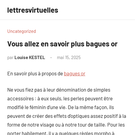
Aller
lettresvirtuelles
au
contenu
Uncategorized
Vous allez en savoir plus bagues or
par
Louise KESTEL
mai 15, 2025
Aucun
commentaire
En savoir plus à propos de
bagues or
Ne vous fiez pas à leur dénomination de simples
accessoires : à eux seuls, les perles peuvent être
modifié le féminin d’une vie. De la même façon, ils
peuvent de créer des effets d’optiques assez positif à la
forme de notre visage ou à notre tour de taille. Pour les
porter habilement, il y a quelques règles morpho à