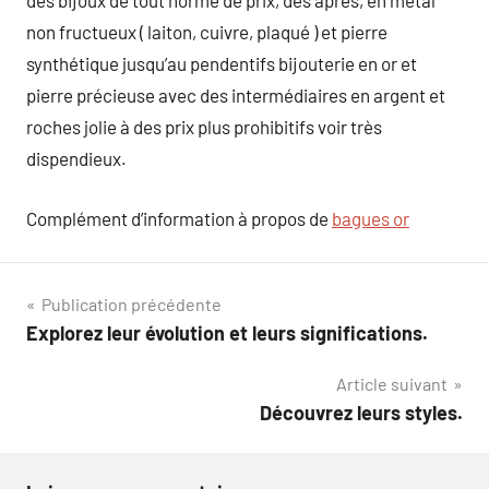
des bijoux de tout norme de prix, des après, en métal
non fructueux ( laiton, cuivre, plaqué ) et pierre
synthétique jusqu’au pendentifs bijouterie en or et
pierre précieuse avec des intermédiaires en argent et
roches jolie à des prix plus prohibitifs voir très
dispendieux.
Complément d’information à propos de
bagues or
Navigation
Publication précédente
Explorez leur évolution et leurs significations.
de
Article suivant
l’article
Découvrez leurs styles.