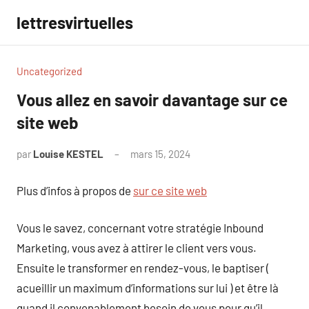
Aller
lettresvirtuelles
au
contenu
Uncategorized
Vous allez en savoir davantage sur ce
site web
par
Louise KESTEL
mars 15, 2024
Aucun
commentaire
Plus d’infos à propos de
sur ce site web
Vous le savez, concernant votre stratégie Inbound
Marketing, vous avez à attirer le client vers vous.
Ensuite le transformer en rendez-vous, le baptiser (
acueillir un maximum d’informations sur lui ) et être là
quand il convenablement besoin de vous pour qu’il