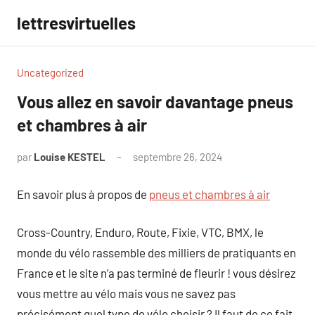
Aller
lettresvirtuelles
au
contenu
Uncategorized
Vous allez en savoir davantage pneus
et chambres à air
par
Louise KESTEL
septembre 26, 2024
Aucun
commentaire
En savoir plus à propos de
pneus et chambres à air
Cross-Country, Enduro, Route, Fixie, VTC, BMX, le
monde du vélo rassemble des milliers de pratiquants en
France et le site n’a pas terminé de fleurir ! vous désirez
vous mettre au vélo mais vous ne savez pas
précisément quel type de vélo choisir ? Il faut de ce fait