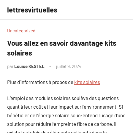
Aller
lettresvirtuelles
au
contenu
Uncategorized
Vous allez en savoir davantage kits
solaires
par
Louise KESTEL
juillet 9, 2024
Aucun
commentaire
Plus d’informations à propos de
kits solaires
L’emploi des modules solaires soulève des questions
quant à leur coût et leur impact sur l’environnement. Si
bénéficier de l’énergie solaire sous-entend l’usage d’une
solution pour réduire l’empreinte fibre de carbone, il
existe toutefois des éléments polluants dans la