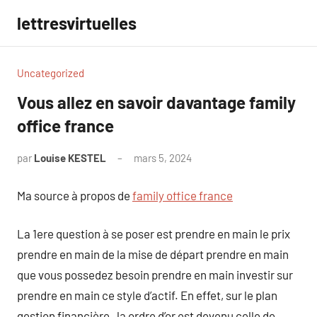
Aller
lettresvirtuelles
au
contenu
Uncategorized
Vous allez en savoir davantage family
office france
par
Louise KESTEL
mars 5, 2024
Aucun
commentaire
Ma source à propos de
family office france
La 1ere question à se poser est prendre en main le prix
prendre en main de la mise de départ prendre en main
que vous possedez besoin prendre en main investir sur
prendre en main ce style d’actif. En effet, sur le plan
gestion financière , la ordre d’or est devenu celle de