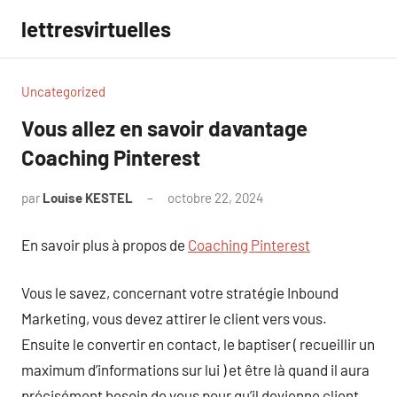
Aller
lettresvirtuelles
au
contenu
Uncategorized
Vous allez en savoir davantage
Coaching Pinterest
par
Louise KESTEL
octobre 22, 2024
Aucun
commentaire
En savoir plus à propos de
Coaching Pinterest
Vous le savez, concernant votre stratégie Inbound
Marketing, vous devez attirer le client vers vous.
Ensuite le convertir en contact, le baptiser ( recueillir un
maximum d’informations sur lui ) et être là quand il aura
précisément besoin de vous pour qu’il devienne client.