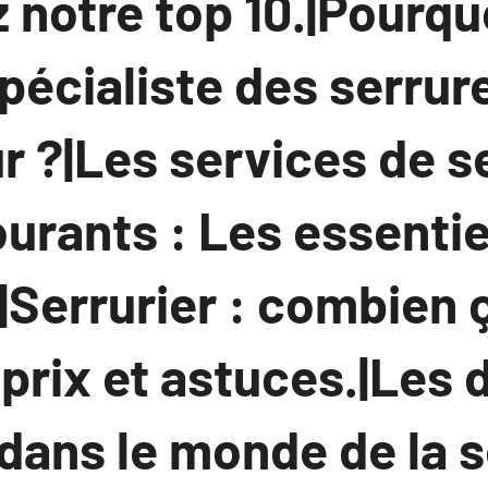
notre top 10.|Pourquo
pécialiste des serrur
 ?|Les services de s
ourants : Les essentie
|Serrurier : combien 
prix et astuces.|Les 
ans le monde de la se