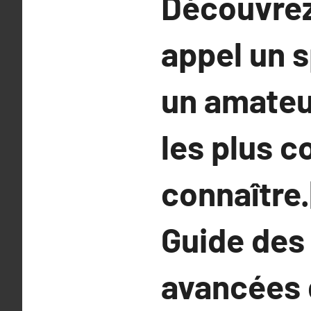
Découvrez 
appel un s
un amateur
les plus c
connaître.
Guide des 
avancées d