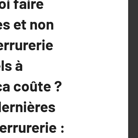
i faire
es et non
errurerie
ls à
ça coûte ?
dernières
rrurerie :