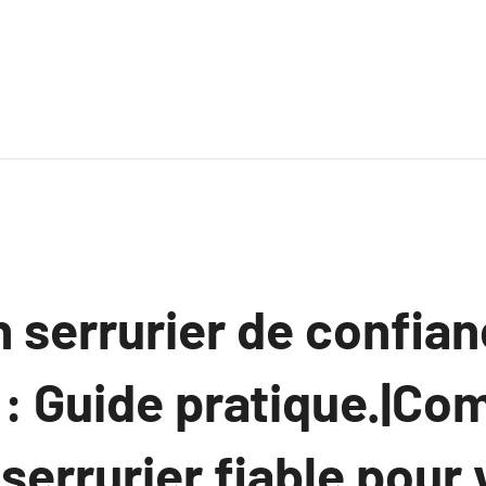
 serrurier de confian
 : Guide pratique.|C
 serrurier fiable pour