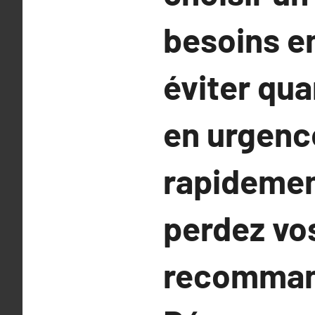
besoins en
éviter qua
en urgence
rapidemen
perdez vos
recommand