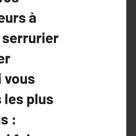
eurs à
 serrurier
er
i vous
 les plus
s :