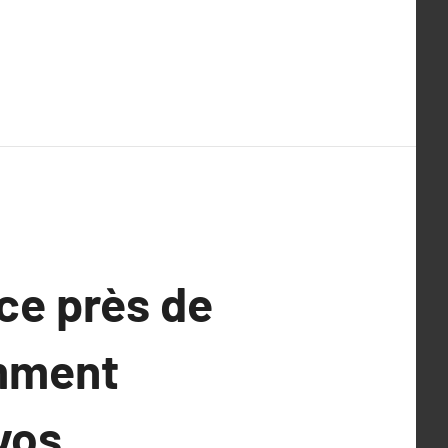
ce près de
omment
 vos