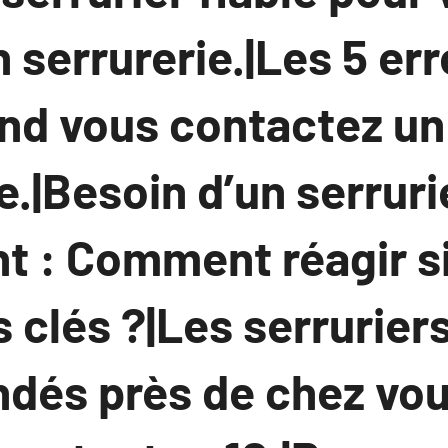
 serrurerie.|Les 5 err
nd vous contactez un
.|Besoin d’un serruri
t : Comment réagir s
 clés ?|Les serruriers
és près de chez vou