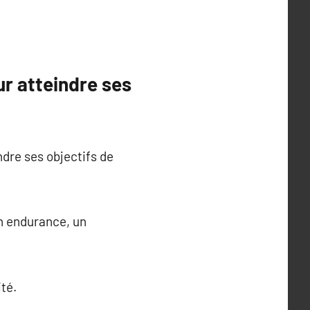
r atteindre ses
ndre ses objectifs de
on endurance, un
té.