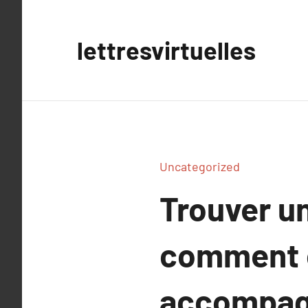
Aller
au
lettresvirtuelles
contenu
Uncategorized
Trouver un
comment c
accompag