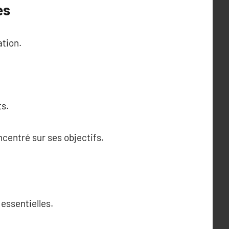
es
ation.
ts.
centré sur ses objectifs.
essentielles.