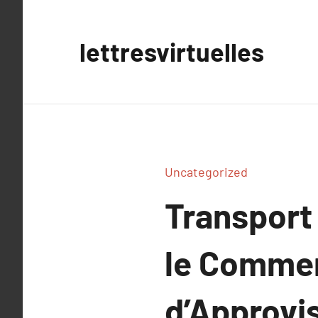
Aller
au
lettresvirtuelles
contenu
Uncategorized
Transport
le Commer
d’Approvi