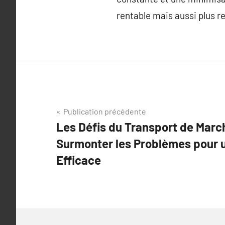
rentable mais aussi plus r
Navigation
Publication précédente
Les Défis du Transport de Marc
de
Surmonter les Problèmes pour u
l’article
Efficace