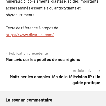
minéraux, oligo-éléments, diastase, acides importants,
acides aminés essentiels ou antioxydants et
phytonutriments.
Texte de référence à propos de
https://www.divareiki.com/
Navigation
Publication précédente
Mon avis sur les pépites de nos régions
de
Article suivant
l’article
Maîtriser les complexités de la télévision IP : Un
guide pratique
Laisser un commentaire