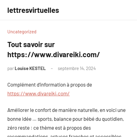
Aller
lettresvirtuelles
au
contenu
Uncategorized
Tout savoir sur
https://www.divareiki.com/
par
Louise KESTEL
septembre 14, 2024
Aucun
commentaire
Complément d’information à propos de
https://www.divareiki.com/
Améliorer le confort de manière naturelle, en voici une
bonne idée … sports, balance pour bébé du quotidien,
zéro reste : ce thème est à propos des
recommandations, astuces franches et accessibles