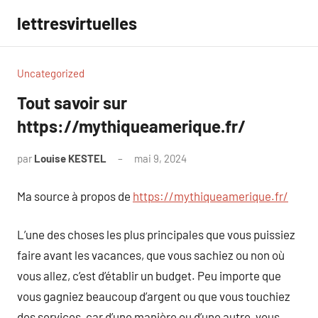
Aller
lettresvirtuelles
au
contenu
Uncategorized
Tout savoir sur
https://mythiqueamerique.fr/
par
Louise KESTEL
mai 9, 2024
Aucun
commentaire
Ma source à propos de
https://mythiqueamerique.fr/
L’une des choses les plus principales que vous puissiez
faire avant les vacances, que vous sachiez ou non où
vous allez, c’est d’établir un budget. Peu importe que
vous gagniez beaucoup d’argent ou que vous touchiez
des services, car d’une manière ou d’une autre, vous