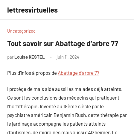
Aller
lettresvirtuelles
au
contenu
Uncategorized
Tout savoir sur Abattage d’arbre 77
par
Louise KESTEL
juin 11, 2024
Aucun
commentaire
Plus d’infos à propos de
Abattage d’arbre 77
l protège de mais aide aussi les malades déjà atteints.
Ce sont les conclusions des médecins qui pratiquent
l’hortithérapie. Inventé au 18ème siècle par le
psychiatre américain Benjamin Rush, cette thérapie par
le jardinage accompagne les patients atteints
d’autismes, de migraines mais aussi d’Alzheimer. Le