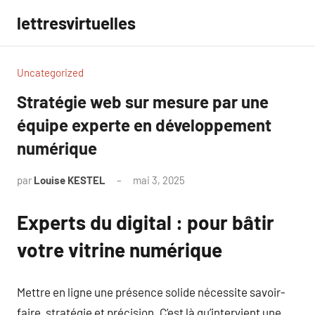
Aller
lettresvirtuelles
au
contenu
Uncategorized
Stratégie web sur mesure par une
équipe experte en développement
numérique
par
Louise KESTEL
mai 3, 2025
Aucun
commentaire
Experts du digital : pour bâtir
votre vitrine numérique
Mettre en ligne une présence solide nécessite savoir-
faire, stratégie et précision. C’est là qu’intervient une