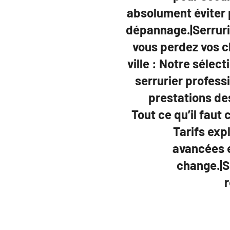
absolument éviter p
dépannage.|Serruri
vous perdez vos cl
ville : Notre sélec
serrurier profess
prestations des
Tout ce qu’il faut 
Tarifs exp
avancées e
change.|S