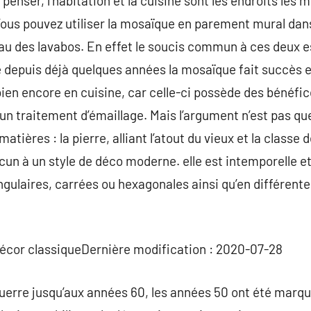
enser, l’habitation et la cuisine sont les endroits les m
 Vous pouvez utiliser la mosaïque en parement mural dans
au des lavabos. En effet le soucis commun à ces deux e
e depuis déjà quelques années la mosaïque fait succès 
u bien encore en cuisine, car celle-ci possède des béné
’un traitement d’émaillage. Mais l’argument n’est pas qu
tières : la pierre, alliant l’atout du vieux et la classe d
un à un style de déco moderne. elle est intemporelle et 
ngulaires, carrées ou hexagonales ainsi qu’en différente
décor classiqueDernière modification : 2020-07-28
uerre jusqu’aux années 60, les années 50 ont été marqu