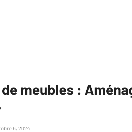
 de meubles : Amén
r
tobre 6, 2024
Aucun