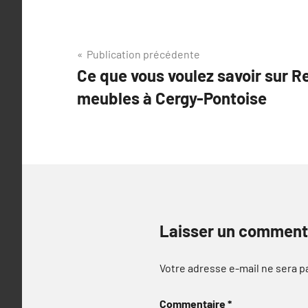
Navigation
Publication précédente
Ce que vous voulez savoir sur R
de
meubles à Cergy-Pontoise
l’article
Laisser un comment
Votre adresse e-mail ne sera p
Commentaire
*