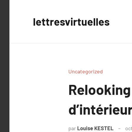
Aller
au
lettresvirtuelles
contenu
Uncategorized
Relooking
d’intérieu
par
Louise KESTEL
oc