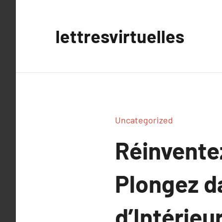
Aller
au
lettresvirtuelles
contenu
Uncategorized
Réinventez
Plongez da
d’Intérie