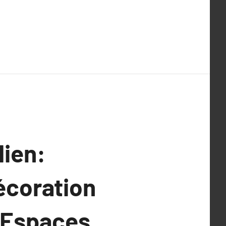
dien:
écoration
s Espaces