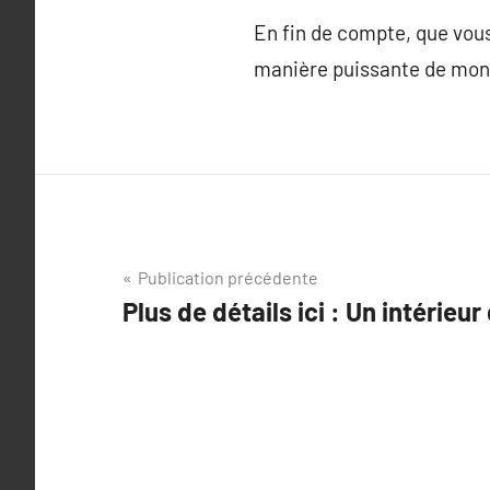
En fin de compte, que vous
manière puissante de mont
Navigation
Publication précédente
Plus de détails ici : Un intérieur
de
l’article