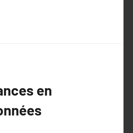
dances en
données