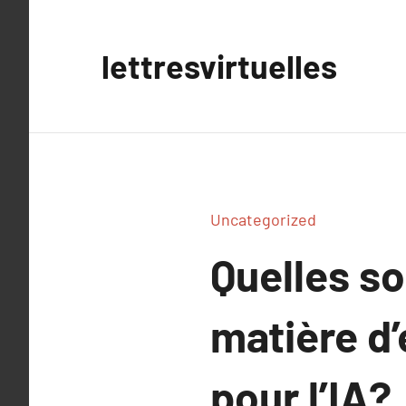
Aller
au
lettresvirtuelles
contenu
Uncategorized
Quelles so
matière d
pour l’IA?.