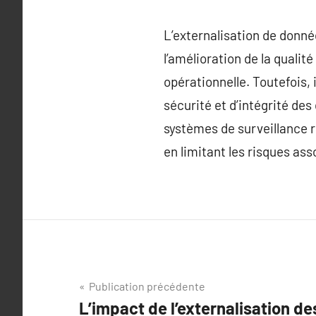
L’externalisation de donné
l’amélioration de la qualit
opérationnelle. Toutefois,
sécurité et d’intégrité de
systèmes de surveillance ri
en limitant les risques ass
Navigation
Publication précédente
L’impact de l’externalisation d