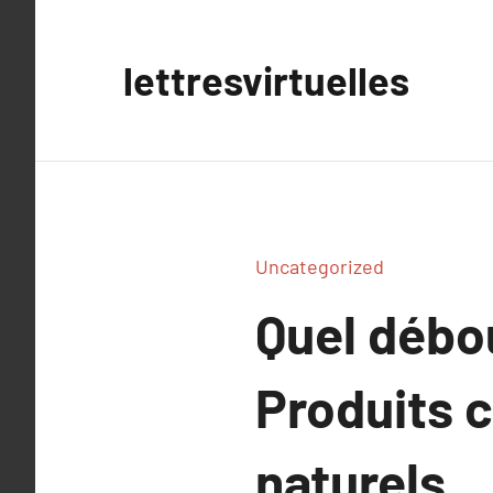
Aller
au
lettresvirtuelles
contenu
Uncategorized
Quel débou
Produits 
naturels.