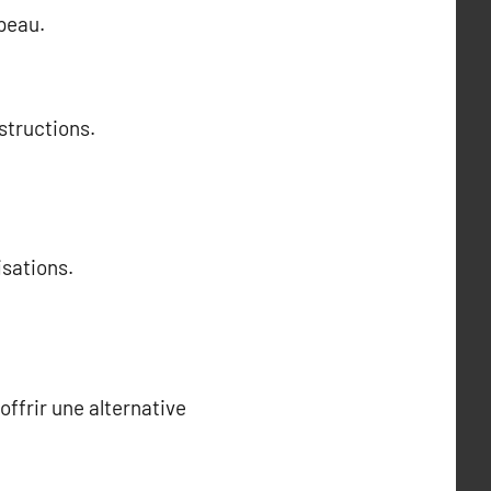
 peau.
bstructions.
isations.
ffrir une alternative