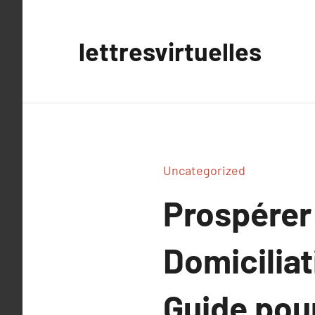
Aller
au
lettresvirtuelles
contenu
Uncategorized
Prospérer
Domiciliat
Guide pour