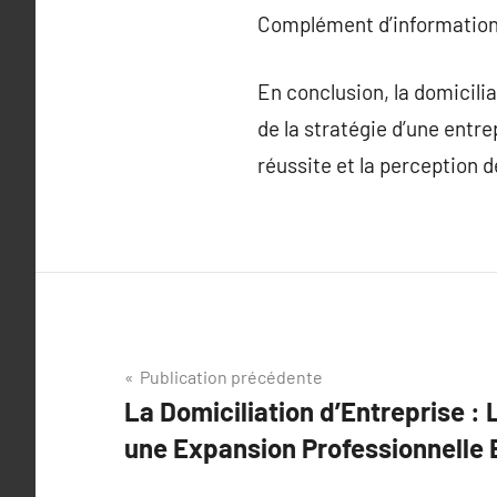
Complément d’information
En conclusion, la domiciliat
de la stratégie d’une entre
réussite et la perception 
Navigation
Publication précédente
La Domiciliation d’Entreprise 
de
une Expansion Professionnelle 
l’article