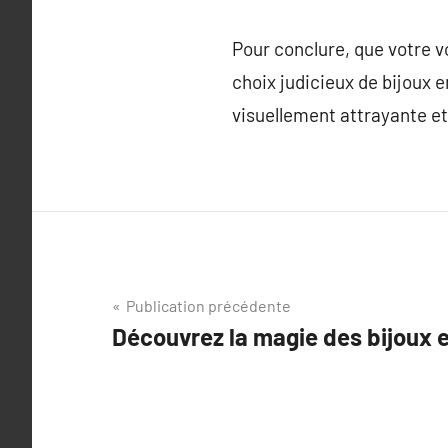
Pour conclure, que votre 
choix judicieux de bijoux e
visuellement attrayante et
Navigation
Publication précédente
Découvrez la magie des bijoux e
de
l’article