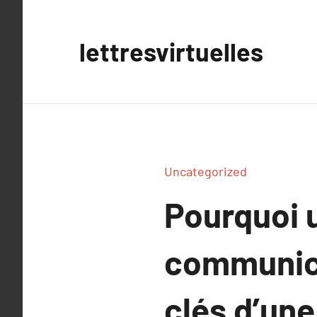
Aller
au
lettresvirtuelles
contenu
Uncategorized
Pourquoi 
communicat
clés d’un