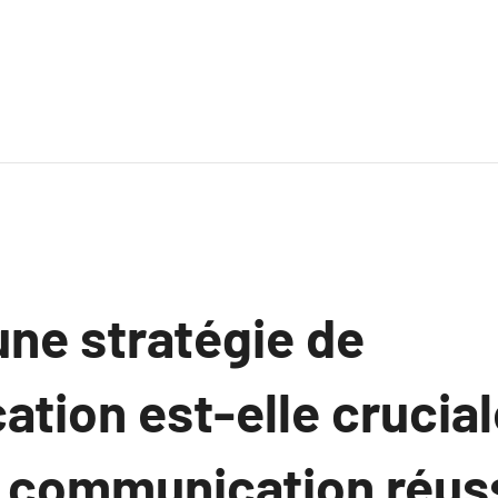
une stratégie de
ion est-elle cruciale
e communication réuss