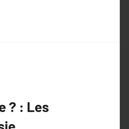
 ? : Les
ie.