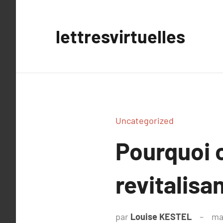
Aller
au
lettresvirtuelles
contenu
Uncategorized
Pourquoi 
revitalisa
par
Louise KESTEL
ma