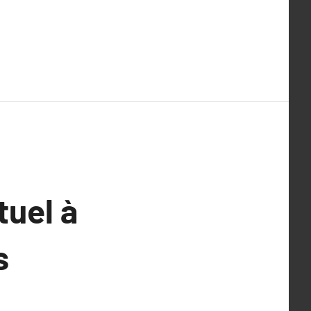
tuel à
s