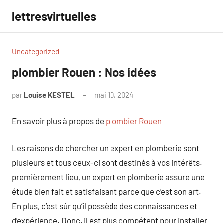
Aller
lettresvirtuelles
au
contenu
Uncategorized
plombier Rouen : Nos idées
par
Louise KESTEL
mai 10, 2024
Aucun
commentaire
En savoir plus à propos de
plombier Rouen
Les raisons de chercher un expert en plomberie sont
plusieurs et tous ceux-ci sont destinés à vos intérêts.
premièrement lieu, un expert en plomberie assure une
étude bien fait et satisfaisant parce que c’est son art.
En plus, c’est sûr qu’il possède des connaissances et
d’expérience. Donc, il est plus compétent pour installer