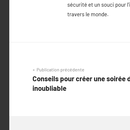
sécurité et un souci pour l
travers le monde.
Navigation
Publication précédente
Conseils pour créer une soirée d
de
inoubliable
l’article