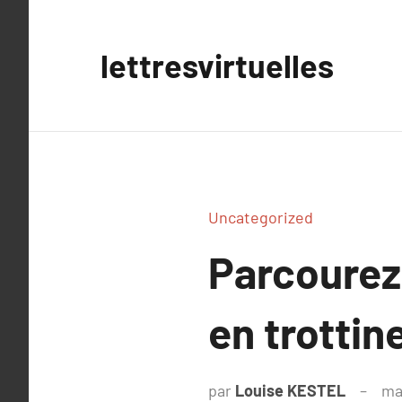
Aller
au
lettresvirtuelles
contenu
Uncategorized
Parcourez
en trottin
par
Louise KESTEL
ma