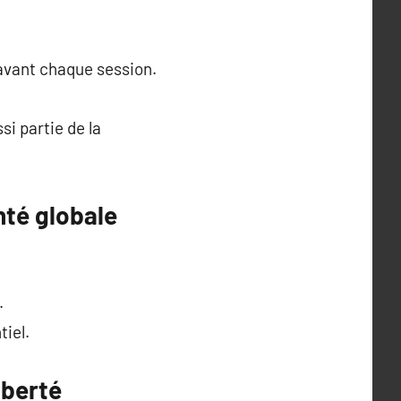
 avant chaque session.
i partie de la
nté globale
.
tiel.
iberté