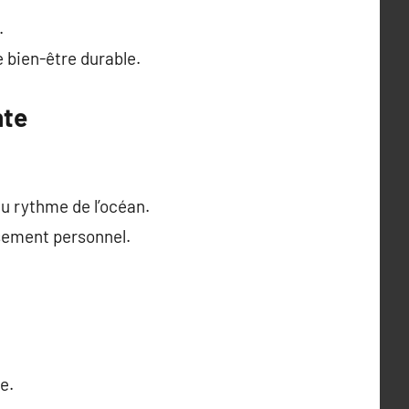
.
e bien-être durable.
nte
au rythme de l’océan.
ssement personnel.
e.