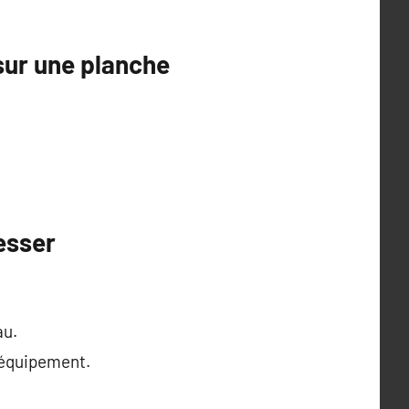
sur une planche
esser
au.
’équipement.