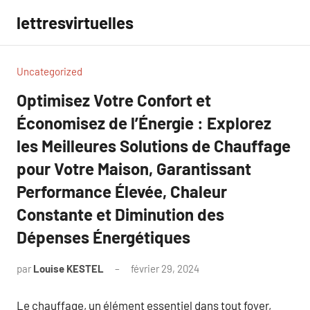
Aller
lettresvirtuelles
au
contenu
Uncategorized
Optimisez Votre Confort et
Économisez de l’Énergie : Explorez
les Meilleures Solutions de Chauffage
pour Votre Maison, Garantissant
Performance Élevée, Chaleur
Constante et Diminution des
Dépenses Énergétiques
par
Louise KESTEL
février 29, 2024
Aucun
commentaire
Le chauffage, un élément essentiel dans tout foyer,