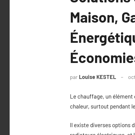
Maison, Ga
Énergétiq
Économies
par
Louise KESTEL
oc
Le chauffage, un élément e
chaleur, surtout pendant le
Il existe diverses options 
radiateurs électriques, et