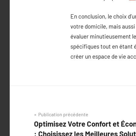
En conclusion, le choix d’
votre domicile, mais auss
évaluer minutieusement les
spécifiques tout en étant 
créer un espace de vie accu
Navigation
Publication précédente
Optimisez Votre Confort et Éco
de
: Choisissez les Meilleures Sol