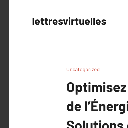
Aller
au
lettresvirtuelles
contenu
Uncategorized
Optimisez
de l’Énerg
Solutions