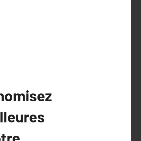
onomisez
lleures
tre